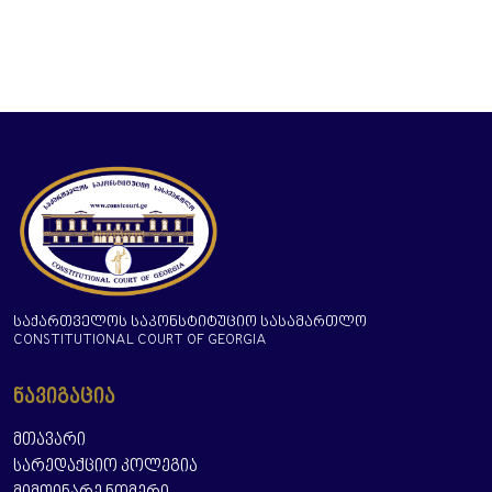
ᲡᲐᲥᲐᲠᲗᲕᲔᲚᲝᲡ ᲡᲐᲙᲝᲜᲡᲢᲘᲢᲣᲪᲘᲝ ᲡᲐᲡᲐᲛᲐᲠᲗᲚᲝ
CONSTITUTIONAL COURT OF GEORGIA
ᲜᲐᲕᲘᲒᲐᲪᲘᲐ
ᲛᲗᲐᲕᲐᲠᲘ
ᲡᲐᲠᲔᲓᲐᲥᲪᲘᲝ ᲙᲝᲚᲔᲒᲘᲐ