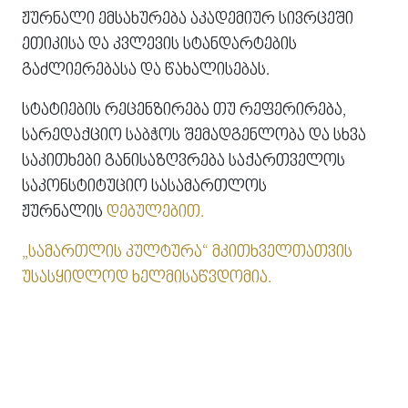
ᲟᲣᲠᲜᲐᲚᲘ ᲔᲛᲡᲐᲮᲣᲠᲔᲑᲐ ᲐᲙᲐᲓᲔᲛᲘᲣᲠ ᲡᲘᲕᲠᲪᲔᲨᲘ
ᲔᲗᲘᲙᲘᲡᲐ ᲓᲐ ᲙᲕᲚᲔᲕᲘᲡ ᲡᲢᲐᲜᲓᲐᲠᲢᲔᲑᲘᲡ
ᲒᲐᲫᲚᲘᲔᲠᲔᲑᲐᲡᲐ ᲓᲐ ᲬᲐᲮᲐᲚᲘᲡᲔᲑᲐᲡ.
ᲡᲢᲐᲢᲘᲔᲑᲘᲡ ᲠᲔᲪᲔᲜᲖᲘᲠᲔᲑᲐ ᲗᲣ ᲠᲔᲤᲔᲠᲘᲠᲔᲑᲐ,
ᲡᲐᲠᲔᲓᲐᲥᲪᲘᲝ ᲡᲐᲑᲭᲝᲡ ᲨᲔᲛᲐᲓᲒᲔᲜᲚᲝᲑᲐ ᲓᲐ ᲡᲮᲕᲐ
ᲡᲐᲙᲘᲗᲮᲔᲑᲘ ᲒᲐᲜᲘᲡᲐᲖᲦᲕᲠᲔᲑᲐ ᲡᲐᲥᲐᲠᲗᲕᲔᲚᲝᲡ
ᲡᲐᲙᲝᲜᲡᲢᲘᲢᲣᲪᲘᲝ ᲡᲐᲡᲐᲛᲐᲠᲗᲚᲝᲡ
ᲟᲣᲠᲜᲐᲚᲘᲡ
ᲓᲔᲑᲣᲚᲔᲑᲘᲗ.
„ᲡᲐᲛᲐᲠᲗᲚᲘᲡ ᲙᲣᲚᲢᲣᲠᲐ“ ᲛᲙᲘᲗᲮᲕᲔᲚᲗᲐᲗᲕᲘᲡ
ᲣᲡᲐᲡᲧᲘᲓᲚᲝᲓ ᲮᲔᲚᲛᲘᲡᲐᲬᲕᲓᲝᲛᲘᲐ.